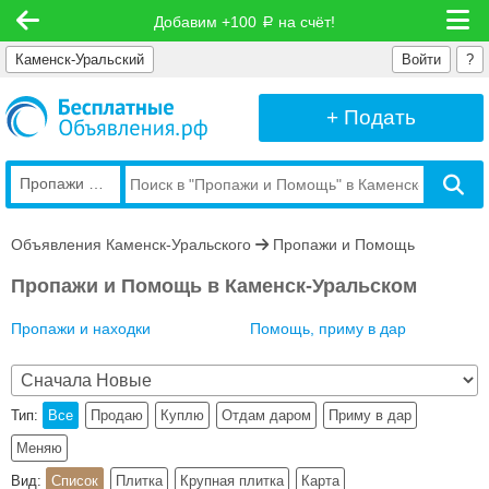
Добавим +100
на счёт!
руб
Каменск-Уральский
Войти
?
+ Подать
Пропажи и Помощь
Объявления Каменск-Уральского
Пропажи и Помощь
Пропажи и Помощь в Каменск-Уральском
Пропажи и находки
Помощь, приму в дар
Тип:
Все
Продаю
Куплю
Отдам даром
Приму в дар
Меняю
Вид:
Список
Плитка
Крупная плитка
Карта