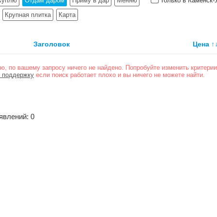
Куплю
Отдам даром
Приму в дар
Меняю
Только в Каменск-
Крупная плитка
Карта
Заголовок
Цена
↑
ю, по вашему запросу ничего не найдено. Попробуйте изменить критерии
 поддержку
если поиск работает плохо и вы ничего не можете найти.
явлений: 0