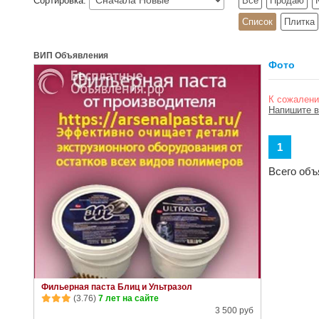
Сортировка:
Все
Продаю
Список
Плитка
ВИП Объявления
Фото
К сожалени
Напишите в
1
Всего объ
Фильерная паста Блиц и Ультразол
(3.76)
7 лет на сайте
3 500 руб