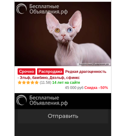
Срочно
Распродажа
Редкая драгоценность
- Эльф, бамбино, Двэльф, сфинкс
(11.58)
14 лет на сайте
45 000 руб
Скидка –50%