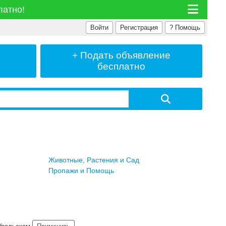
латно!
Войти
Регистрация
?
Помощь
+ Подать
объявление
бесплатно
Животные, Растения и Сад
Пропажи и Помощь