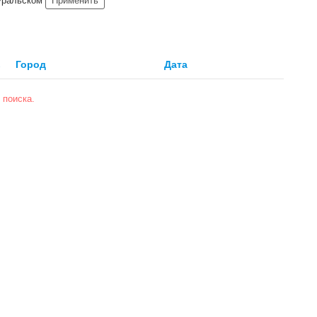
Уральском
Применить
↓
Город
Дата
 поиска.